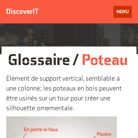
Aller
au
DiscoverIT
OUVRIR
MENU
contenu
LE
Glossaire /
Poteau
Élément de support vertical, semblable à
une colonne; les poteaux en bois peuvent
être usinés sur un tour pour créer une
silhouette ornementale.