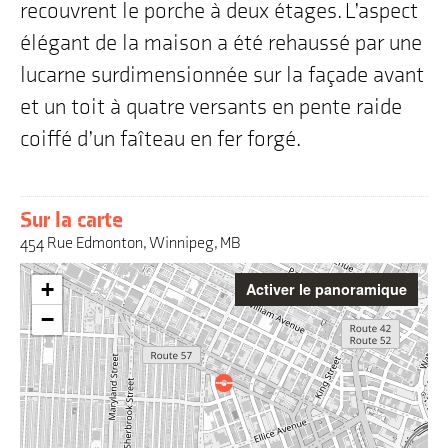
recouvrent le porche à deux étages. L’aspect
élégant de la maison a été rehaussé par une
lucarne surdimensionnée sur la façade avant
et un toit à quatre versants en pente raide
coiffé d’un faîteau en fer forgé.
Sur la carte
454 Rue Edmonton, Winnipeg, MB
Attention
+
Activer le panoramique
:
Cette
−
carte
interactive
peut
poser
des
défis
pour