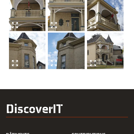
bâtiment
DiscoverIT