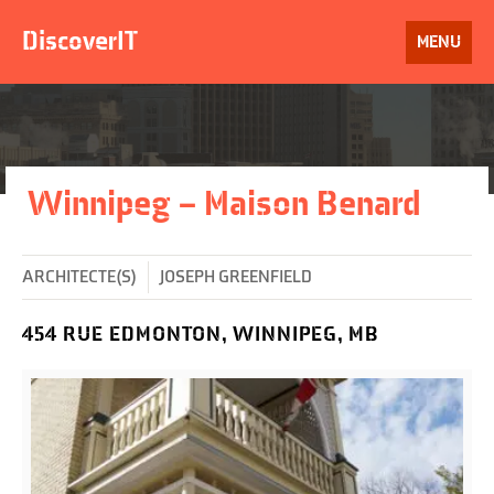
Aller
au
DiscoverIT
OUVRIR
MENU
contenu
LE
Winnipeg – Maison Benard
ARCHITECTE(S)
JOSEPH GREENFIELD
454 RUE EDMONTON, WINNIPEG, MB