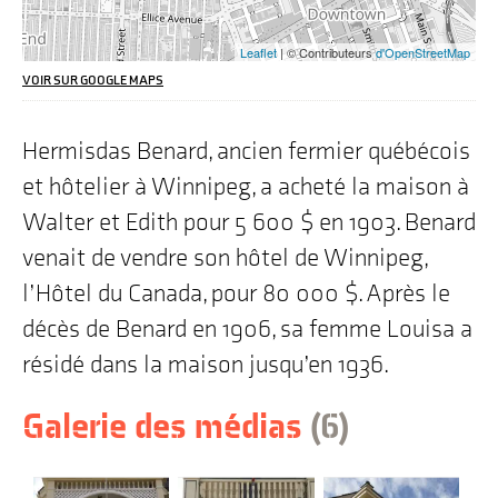
les
utilisateurs
Leaflet
| © Contributeurs
d'OpenStreetMap
de
lecteurs
VOIR SUR GOOGLE MAPS
d'écran,
l'adresse
que
Hermisdas Benard, ancien fermier québécois
nous
et hôtelier à Winnipeg, a acheté la maison à
mettons
en
Walter et Edith pour 5 600 $ en 1903. Benard
avant
sur
venait de vendre son hôtel de Winnipeg,
la
carte
l’Hôtel du Canada, pour 80 000 $. Après le
est
décès de Benard en 1906, sa femme Louisa a
"454
Rue
résidé dans la maison jusqu’en 1936.
Edmonton,
Winnipeg,
éléments
Passer
MB"
Galerie des médias
(6
)
à
l'historique
du