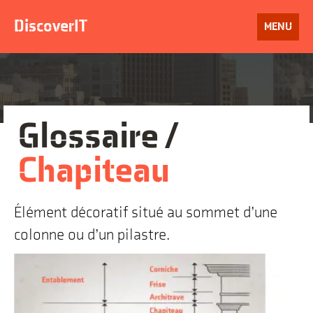
Aller
au
DiscoverIT
OUVRIR
MENU
contenu
LE
Glossaire /
Chapiteau
Élément décoratif situé au sommet d’une
colonne ou d’un pilastre.