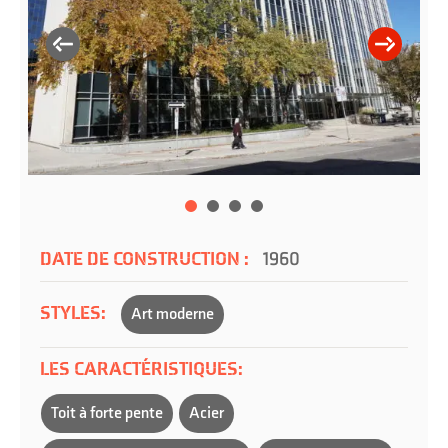
DATE DE CONSTRUCTION :
1960
STYLES:
Art moderne
LES CARACTÉRISTIQUES:
Toit à forte pente
Acier