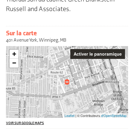
Russell and Associates.
Sur la carte
401 Avenue York, Winnipeg, MB
Attention
+
Activer le panoramique
:
Cette
−
carte
interactive
peut
poser
des
défis
pour
les
utilisateurs
Leaflet
| © Contributeurs
d'OpenStreetMap
de
lecteurs
VOIR SUR GOOGLE MAPS
d'écran,
l'adresse