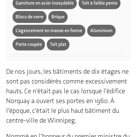
Garniture en acier inoxydable
Toit à faible pente
Blocs de verre
Brique
L’agencement en masse en forme
Aluminium
Porte coupée
Toit plat
De nos jours, les bâtiments de dix étages ne
sont pas considérés comme excessivement
hauts. Ce n’était pas le cas lorsque l’édifice
Norquay a ouvert ses portes en 1960. À
l’époque, c’était le plus haut bâtiment du
centre-ville de Winnipeg.
Nommé en l’honneur du premier ministre du