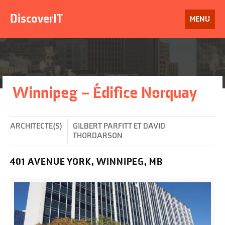
Aller
au
DiscoverIT
OUVRIR
MENU
contenu
LE
Winnipeg – Édifice Norquay
ARCHITECTE(S)
GILBERT PARFITT ET DAVID
THORDARSON
401 AVENUE YORK, WINNIPEG, MB