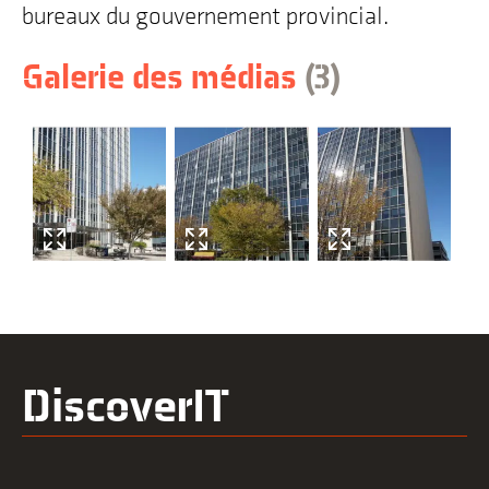
bureaux du gouvernement provincial.
éléments
Passer
Galerie des médias
(3
)
à
l'historique
du
bâtiment
DiscoverIT