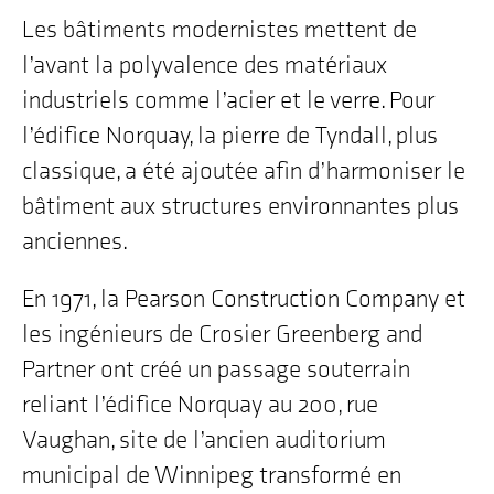
que
Les bâtiments modernistes mettent de
nous
l’avant la polyvalence des matériaux
mettons
en
industriels comme l’acier et le verre. Pour
avant
sur
l’édifice Norquay, la pierre de Tyndall, plus
la
carte
classique, a été ajoutée afin d’harmoniser le
est
bâtiment aux structures environnantes plus
"401
Avenue
anciennes.
York,
Winnipeg,
MB"
En 1971, la Pearson Construction Company et
les ingénieurs de Crosier Greenberg and
Partner ont créé un passage souterrain
reliant l’édifice Norquay au 200, rue
Vaughan, site de l’ancien auditorium
municipal de Winnipeg transformé en