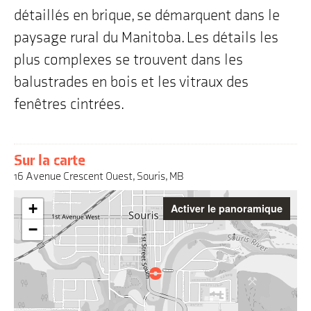
détaillés en brique, se démarquent dans le
paysage rural du Manitoba. Les détails les
plus complexes se trouvent dans les
balustrades en bois et les vitraux des
fenêtres cintrées.
Sur la carte
16 Avenue Crescent Ouest, Souris, MB
Attention
+
Activer le panoramique
:
Cette
−
carte
interactive
peut
poser
des
défis