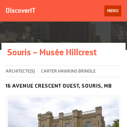
Aller
au
DiscoverIT
OUVRIR
MENU
contenu
LE
Souris – Musée Hillcrest
ARCHITECTE(S)
CARTER HAWKINS BRINDLE
16 AVENUE CRESCENT OUEST, SOURIS, MB