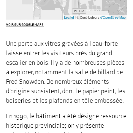
pour
les
utilisateurs
Leaflet
| © Contributeurs
d'OpenStreetMap
de
lecteurs
VOIR SUR GOOGLE MAPS
d'écran,
l'adresse
que
Une porte aux vitres gravées à l’eau-forte
nous
laisse entrer les visiteurs près du grand
mettons
en
escalier en bois. Il y a de nombreuses pièces
avant
sur
à explorer, notamment la salle de billard de
la
carte
Fred Snowden. De nombreux éléments
est
d’origine subsistent, dont le papier peint, les
"16
Avenue
boiseries et les plafonds en tôle embossée.
Crescent
Ouest,
Souris,
En 1990, le bâtiment a été désigné ressource
MB"
historique provinciale; on y présente