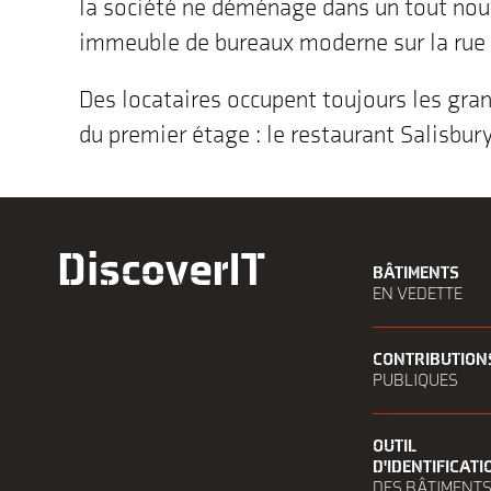
la société ne déménage dans un tout nou
immeuble de bureaux moderne sur la rue
Des locataires occupent toujours les gra
du premier étage : le restaurant Salisbur
DiscoverIT
BÂTIMENTS
EN VEDETTE
CONTRIBUTION
PUBLIQUES
OUTIL
D'IDENTIFICATI
DES BÂTIMENT