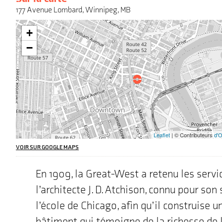
177 Avenue Lombard, Winnipeg, MB
Attention
+
:
Cette
−
carte
interactive
peut
poser
des
défis
pour
les
utilisateurs
Leaflet
| © Contributeurs
d'
de
lecteurs
VOIR SUR GOOGLE MAPS
d'écran,
l'adresse
En 1909, la Great-West a retenu les servi
que
nous
l’architecte J. D. Atchison, connu pour son 
mettons
en
l’école de Chicago, afin qu’il construise u
avant
bâtiment qui témoigne de la richesse de 
sur