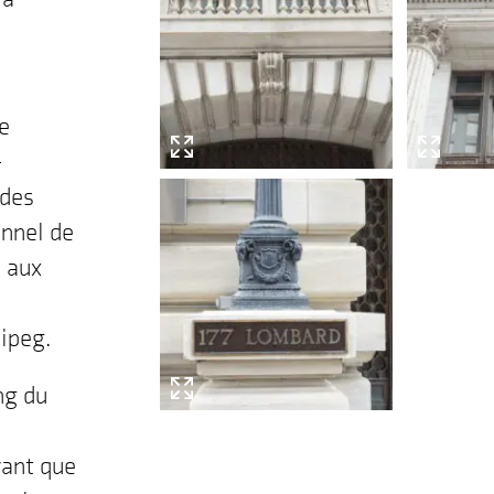
e
-
 des
onnel de
 aux
ipeg.
ng du
vant que