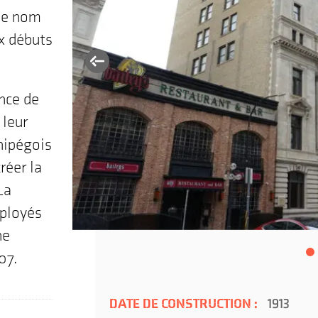
le nom
x débuts
ance de
 leur
nipégois
réer la
La
mployés
ne
07.
DATE DE CONSTRUCTION :
1913