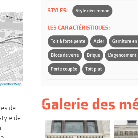
STYLES:
Style néo-roman
LES CARACTÉRISTIQUES:
Toit à forte pente
Acier
Garniture en
Blocs de verre
Brique
L’agencement 
Porte coupée
Toit plat
OpenStreetMap
Galerie des m
ces de
style de
n
la