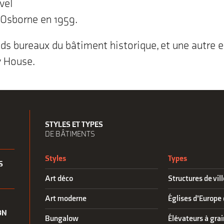
vel
 Osborne en 1959.
nds bureaux du bâtiment historique, et une autre 
y House.
STYLES ET TYPES
DE BÂTIMENTS
Styles
Types
S
Art déco
Structures de vi
Art moderne
Églises d’Europe 
ON
Bungalow
Élévateurs à grai
S