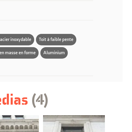
 acier inoxydable
Toit à faible pente
en masse en forme
Aluminium
éléments
Passer
édias
(4
)
à
l'historique
du
bâtiment