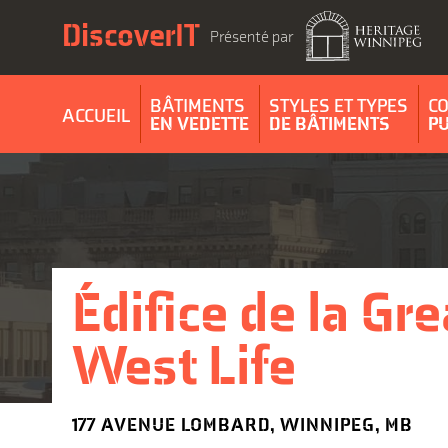
Aller
DiscoverIT
au
Présenté par
contenu
BÂTIMENTS
STYLES ET TYPES
C
ACCUEIL
EN VEDETTE
DE BÂTIMENTS
P
Édifice de la Gre
West Life
177 AVENUE LOMBARD, WINNIPEG, MB