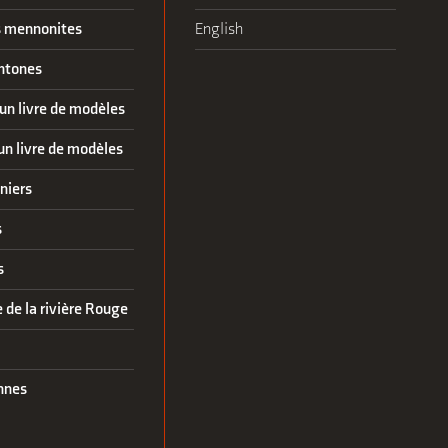
 mennonites
English
htones
un livre de modèles
un livre de modèles
niers
s
s
 de la rivière Rouge
nnes