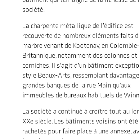
la
société.
carte
est
"177
La charpente métallique de l’édifice est
Avenue
recouverte de nombreux éléments faits d
Lombard,
Winnipeg,
marbre venant de Kootenay, en Colombie
MB"
Britannique, notamment des colonnes et
corniches. Il s’agit d’un bâtiment excepti
style Beaux-Arts, ressemblant davantage
grandes banques de la rue Main qu’aux
immeubles de bureaux habituels de Winn
La société a continué à croître tout au lo
XXe siècle. Les bâtiments voisins ont été
rachetés pour faire place à une annexe, a